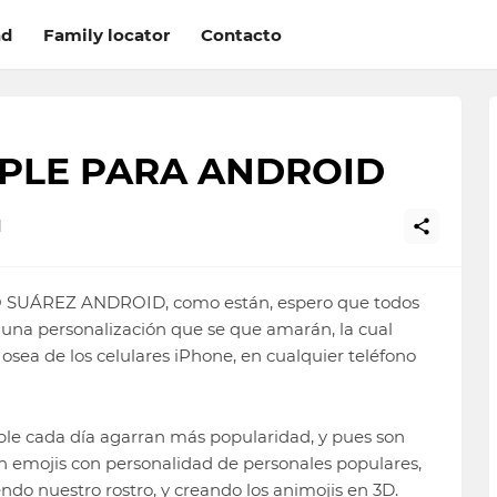
ad
Family locator
Contacto
PPLE PARA ANDROID
1
GO SUÁREZ ANDROID, como están, espero que todos
o una personalización que se que amarán, la cual
 osea de los celulares iPhone, en cualquier teléfono
pple cada día agarran más popularidad, y pues son
n emojis con personalidad de personales populares,
endo nuestro rostro, y creando los animojis en 3D.