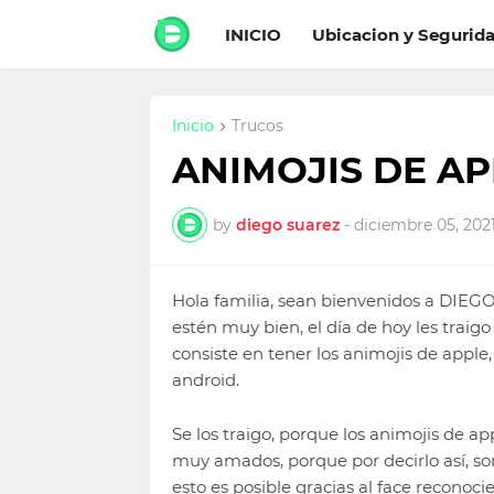
INICIO
Ubicacion y Segurid
Inicio
Trucos
ANIMOJIS DE A
by
diego suarez
-
diciembre 05, 202
Hola familia, sean bienvenidos a DIE
estén muy bien, el día de hoy les traig
consiste en tener los animojis de apple,
android.
Se los traigo, porque los animojis de a
muy amados, porque por decirlo así, so
esto es posible gracias al face reconoci