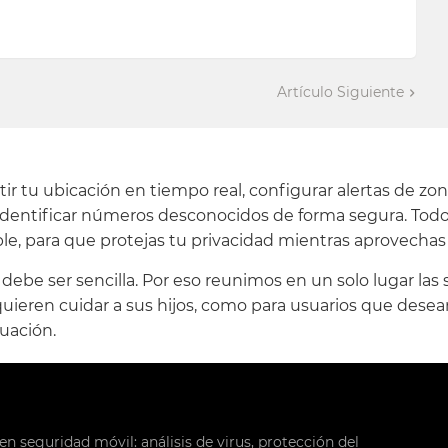
Artículo Siguiente
 tu ubicación en tiempo real, configurar alertas de zona
 identificar números desconocidos de forma segura. Todo 
le, para que protejas tu privacidad mientras aprovechas
be ser sencilla. Por eso reunimos en un solo lugar las s
uieren cuidar a sus hijos, como para usuarios que desean
uación.
en seguridad móvil: análisis de virus, protección del