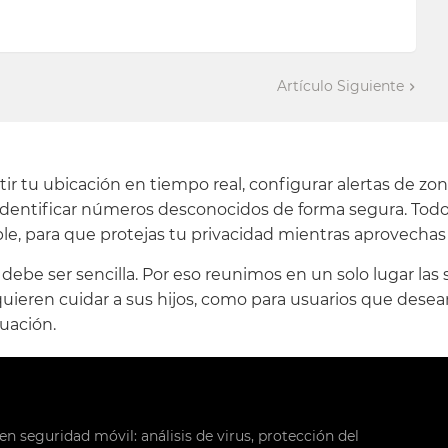
Artículo Siguiente
 tu ubicación en tiempo real, configurar alertas de zona
 identificar números desconocidos de forma segura. Todo 
le, para que protejas tu privacidad mientras aprovechas
be ser sencilla. Por eso reunimos en un solo lugar las s
uieren cuidar a sus hijos, como para usuarios que desean
uación.
en seguridad móvil: análisis de virus, protección del