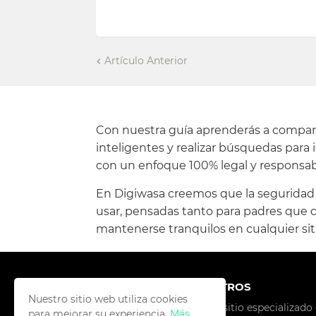
Artículo Anterior
Con nuestra guía aprenderás a compartir
inteligentes y realizar búsquedas para
con un enfoque 100% legal y responsab
En Digiwasa creemos que la seguridad de
usar, pensadas tanto para padres que q
mantenerse tranquilos en cualquier sit
SOBRE NOSOTROS
Nuestro sitio web utiliza cookies
Digiwasa es un sitio especializado 
para mejorar su experiencia.
Más